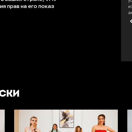
у
и
а
п
к
А
з
в
п
#
УСКИ