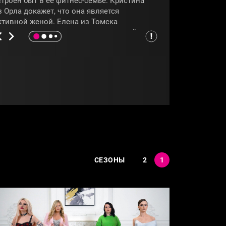
строен быт в её фитнес-семье. Кристина
з Орла докажет, что она является
ктивной женой. Елена из Томска
оделится секретами своих отношений, в
оторых за хозяйственность отвечает муж.
 Виктория из Казани расскажет, что
начит быть надёжной женой. Чем девушки
печатлят своих соперниц, покажет
рограмма
«Четыре жены»
.
ЧЕЛЯБИНСК
#ОРЕЛ
СЕЗОНЫ
2
1