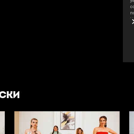
у
с
п
Н
м
Н
с
в
К
о
к
х
«
#
УСКИ