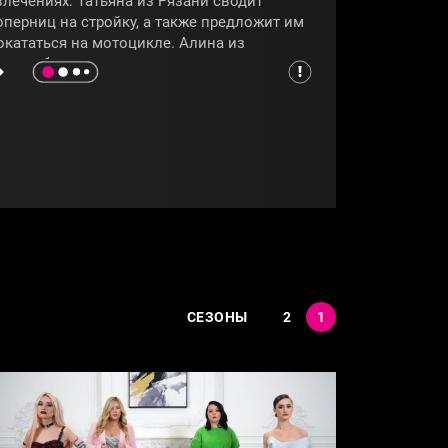
влечениях. Татьяна из Рязани сводит
оперниц на стройку, а также предложит им
окататься на мотоцикле. Алина из
овосибирска научит девушек делать
акияж, а её муж устроит конкурсы в баре.
адежда из Москвы продемонстрирует
вои способности в ювелирном деле и
окальные таланты. Виктория из
раснодара пригласит конкуренток на
ткрытие своего шоу-рума и на рыбалку. А
акие оценки участницы получат за свою
озяйственность, увидим в программе
Четыре жены»
.
ЧЕТЫРЕЖЕНЫ
СЕЗОНЫ
2
1